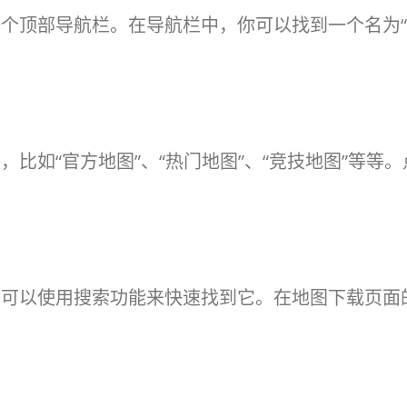
个顶部导航栏。在导航栏中，你可以找到一个名为“
比如“官方地图”、“热门地图”、“竞技地图”等等
你可以使用搜索功能来快速找到它。在地图下载页面