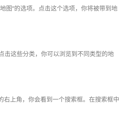
地图”的选项。点击这个选项，你将被带到地
。点击这些分类，你可以浏览到不同类型的地
的右上角，你会看到一个搜索框。在搜索框中