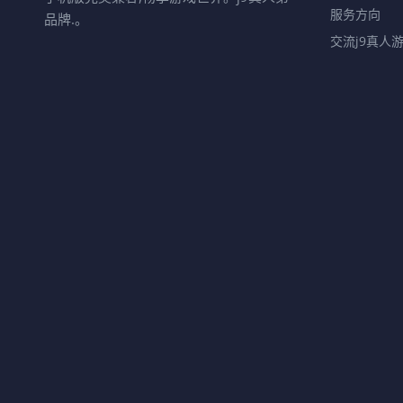
服务方向
品牌.。
交流j9真人