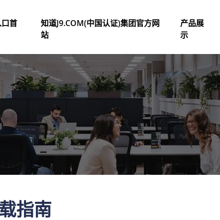
入口首
知道J9.COM(中国认证)集团官方网
产品展
站
示
载指南