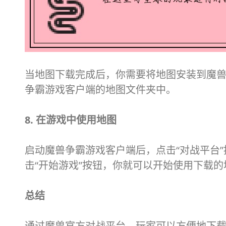
当地图下载完成后，你需要将地图安装到魔兽
争霸游戏客户端的地图文件夹中。
8. 在游戏中使用地图
启动魔兽争霸游戏客户端后，点击“对战平台
击“开始游戏”按钮，你就可以开始使用下载
总结
通过魔兽官方对战平台，玩家可以方便地下