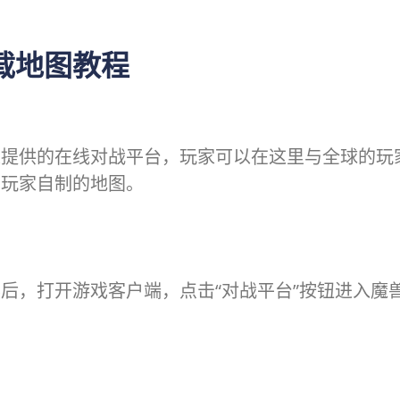
载地图教程
家提供的在线对战平台，玩家可以在这里与全球的玩
和玩家自制的地图。
后，打开游戏客户端，点击“对战平台”按钮进入魔