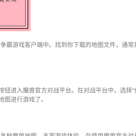
争霸游戏客户端中。找到你下载的地图文件，通常是
”按钮进入魔兽官方对战平台。在对战平台中，选择“
的地图进行游戏了。
载各种魔兽地图，丰富游戏体验。在使用魔兽官方对