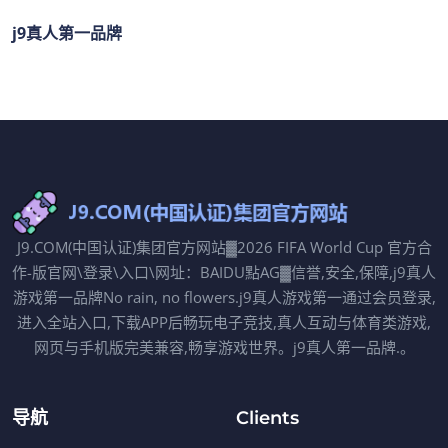
j9真人第一品牌
J9.COM(中国认证)集团官方网站▓2026 FIFA World Cup 官方合
作-版官网\登录\入口\网址：BAIDU點AG▓信誉,安全,保障,j9真人
游戏第一品牌No rain, no flowers.j9真人游戏第一通过会员登录,
进入全站入口,下载APP后畅玩电子竞技,真人互动与体育类游戏,
网页与手机版完美兼容,畅享游戏世界。j9真人第一品牌.。
导航
Clients