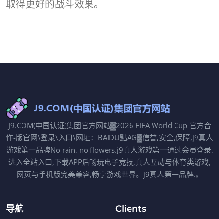
取得更好的战斗效果。
J9.COM(中国认证)集团官方网站▓2026 FIFA World Cup 官方合
作-版官网\登录\入口\网址：BAIDU點AG▓信誉,安全,保障,j9真人
游戏第一品牌No rain, no flowers.j9真人游戏第一通过会员登录,
进入全站入口,下载APP后畅玩电子竞技,真人互动与体育类游戏,
网页与手机版完美兼容,畅享游戏世界。j9真人第一品牌.。
导航
Clients