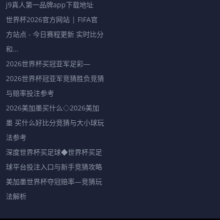
j9真人第一品牌app下载地址
世界杯2026官方网站 | FIFA官
方站点 - 今日赛程更新 实时比分
和...
2026世界杯买冠亚军足彩—
2026世界杯冠亚军竞猜胜负竞猜
与赔率投注参考
2026美加墨买什么◇2026美加
墨 买什么好比分竞猜与大小球玩
法参考
深度世界杯买足球◆世界杯买足
球平台投注入口与新手竞猜攻略
美加墨世界杯夺冠赔率—竞猜玩
法解析